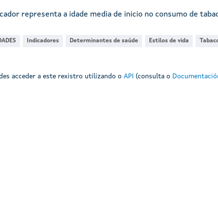
icador representa a idade media de inicio no consumo de tabac
DADES
Indicadores
Determinantes de saúde
Estilos de vida
Tabac
es acceder a este rexistro utilizando o
API
(consulta o
Documentación