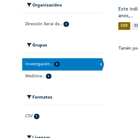
Organizacións
Este ind
anos,...
Dirección Xeral de...
1
CSV
E
Grupos
Tamén pod
Investigación...
x
1
Medicina...
1
Formatos
CSV
1
Licenzas