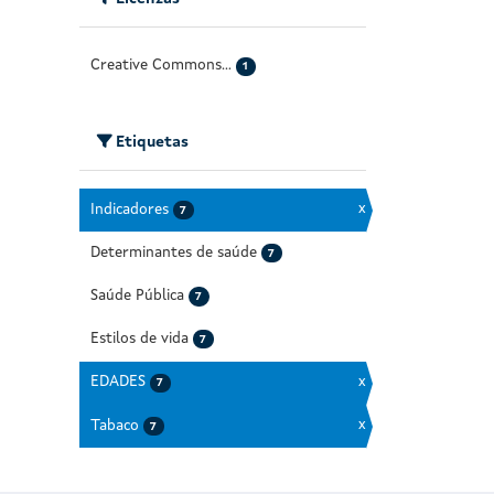
Creative Commons...
1
Etiquetas
Indicadores
x
7
Determinantes de saúde
7
Saúde Pública
7
Estilos de vida
7
EDADES
x
7
Tabaco
x
7