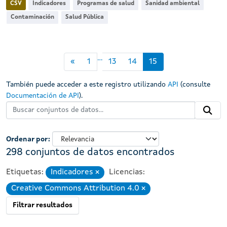
CSV
Indicadores
Programas de salud
Sanidad ambiental
Contaminación
Salud Pública
...
«
1
13
14
15
También puede acceder a este registro utilizando
API
(consulte
Documentación de API
).
Ordenar por
298 conjuntos de datos encontrados
Etiquetas:
Indicadores
Licencias:
Eliminar
Creative Commons Attribution 4.0
Eliminar
Filtrar resultados