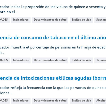
icador indica la proporción de individuos de quince a sesenta
te en el...
DADES
Indicadores
Determinantes de salud
Estilos de vida
Sustanc
encia de consumo de tabaco en el último año
icador muestra el porcentaje de personas en la franja de eda
...
DADES
Indicadores
Determinantes de salud
Estilos de vida
Tabaco
encia de intoxicaciones etílicas agudas (borra
icador refleja la frecuencia con la que las personas de quinc
iones...
DADES
Indicadores
Determinantes de salud
Estilos de vida
Alcoho