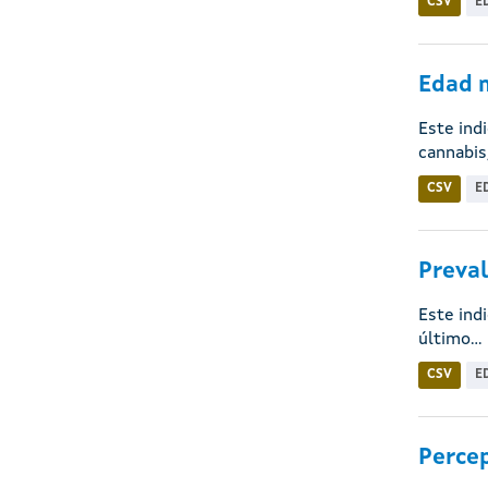
CSV
E
Edad m
Este ind
cannabis,
CSV
E
Preval
Este ind
último...
CSV
E
Percep