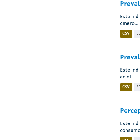
Preval
Este ind
dinero...
CSV
E
Preval
Este ind
en el...
CSV
E
Percep
Este ind
consumo.