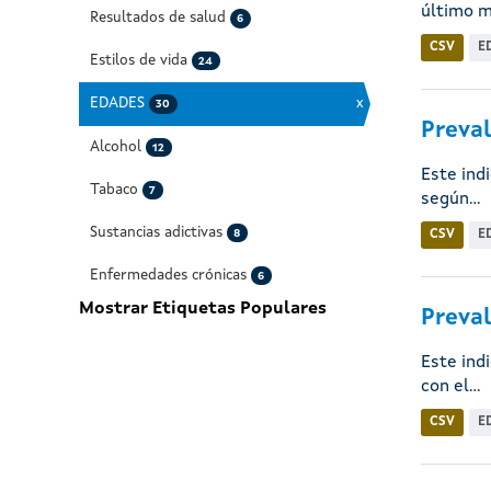
último me
Resultados de salud
6
CSV
E
Estilos de vida
24
EDADES
x
30
Preval
Alcohol
12
Este ind
Tabaco
7
según...
Sustancias adictivas
8
CSV
E
Enfermedades crónicas
6
Mostrar Etiquetas Populares
Preval
Este ind
con el...
CSV
E