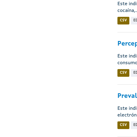
Este ind
cocaína,..
CSV
E
Percep
Este ind
consumo 
CSV
E
Preval
Este ind
electróni
CSV
E