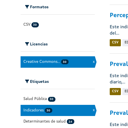
Formatos
Percep
CSV
30
Este ind
del...
CSV
E
Licencias
Creative Commons...
x
30
Preval
Este ind
Etiquetas
diario,...
CSV
E
Salud Pública
30
Indicadores
x
30
Preval
Determinantes de salud
24
Este ind