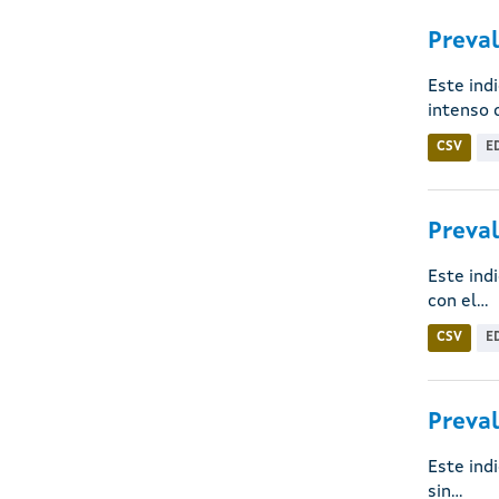
Preval
Este ind
intenso d
CSV
E
Preval
Este ind
con el...
CSV
E
Preval
Este ind
sin...