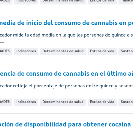
DADES
Indicadores
Determinantes de salud
Estilos de vida
Tabaco
edia de inicio del consumo de cannabis en p
icador mide la edad media en la que las personas de quince a
...
DADES
Indicadores
Determinantes de salud
Estilos de vida
Sustanc
encia de consumo de cannabis en el último a
icador refleja el porcentaje de personas entre quince y sesen
DADES
Indicadores
Determinantes de salud
Estilos de vida
Sustanc
ción de disponibilidad para obtener cocaína