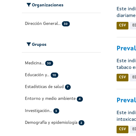
Organizaciones
Este ind
diariamen
Dirección General...
30
CSV
E
Grupos
Preval
Este ind
Medicina...
30
tabaco en
Educación y...
10
CSV
E
Estadísticas de salud
7
Entorno y medio ambiente
Preval
4
Investigación...
3
Este ind
intoxicac
Demografía y epidemiología
2
CSV
E