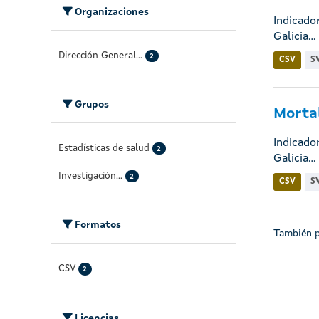
Organizaciones
Indicado
Galicia...
Dirección General...
2
CSV
S
Grupos
Mortal
Indicado
Estadísticas de salud
2
Galicia...
Investigación...
2
CSV
S
Formatos
También p
CSV
2
Licencias