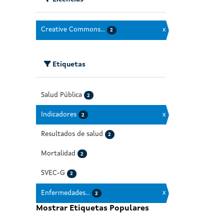
Creative Commons...
x
2
Etiquetas
Salud Pública
2
Indicadores
x
2
Resultados de salud
2
Mortalidad
2
SVEC-G
2
Enfermedades...
x
2
Mostrar Etiquetas Populares