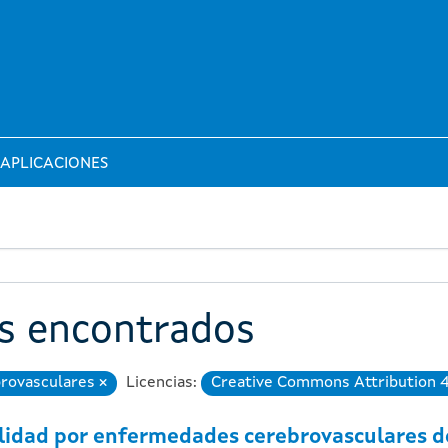
APLICACIONES
os encontrados
rovasculares
Licencias:
Creative Commons Attribution 
Eliminar
idad por enfermedades cerebrovasculares de