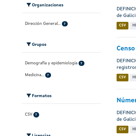
Organizaciones
DEFINICI
de Galicia
Dirección General...
7
CSV
H
Grupos
Censo 
DEFINICI
Demografía y epidemiología
7
registros
Medicina...
7
CSV
H
Formatos
Número
DEFINICI
CSV
7
de Galicia
CSV
H
Licencias