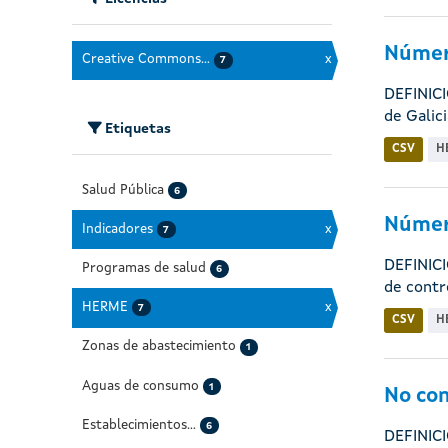
Número
Creative Commons...
x
7
DEFINICI
de Galicia
Etiquetas
CSV
H
Salud Pública
6
Númer
Indicadores
x
7
DEFINICI
Programas de salud
6
de contro
HERME
x
7
CSV
H
Zonas de abastecimiento
1
Aguas de consumo
1
No con
Establecimientos...
6
DEFINICI