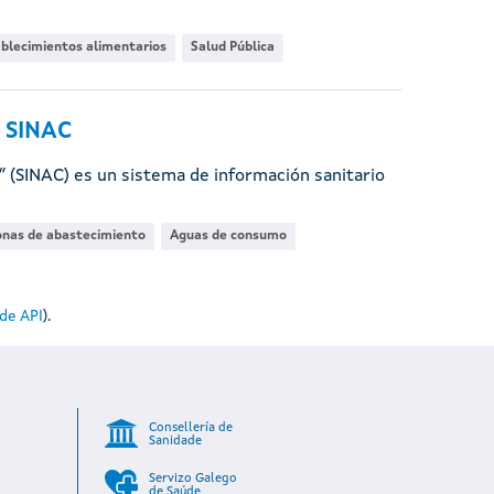
blecimientos alimentarios
Salud Pública
l SINAC
 (SINAC) es un sistema de información sanitario
onas de abastecimiento
Aguas de consumo
de API
).
Consellería de
Sanidade
Servizo Galego
de Saúde