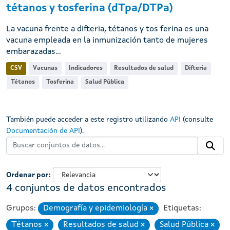
tétanos y tosferina (dTpa/DTPa)
La vacuna frente a difteria, tétanos y tos ferina es una
vacuna empleada en la inmunización tanto de mujeres
embarazadas...
CSV
Vacunas
Indicadores
Resultados de salud
Difteria
Tétanos
Tosferina
Salud Pública
También puede acceder a este registro utilizando
API
(consulte
Documentación de API
).
Ordenar por
4 conjuntos de datos encontrados
Grupos:
Demografía y epidemiología
Etiquetas:
Eliminar
Tétanos
Resultados de salud
Salud Pública
Eliminar
Eliminar
Elimin