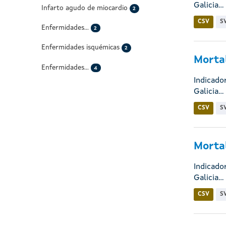
Galicia...
Infarto agudo de miocardio
2
CSV
S
Enfermidades...
2
Enfermidades isquémicas
2
Mortal
Enfermidades...
4
Indicado
Galicia...
CSV
S
Mortal
Indicado
Galicia...
CSV
S