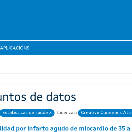
APLICACIÓNS
untos de datos
Estatísticas de saúde
Licenzas:
Creative Commons Attr
Eliminar
idad por infarto agudo de miocardio de 35 a