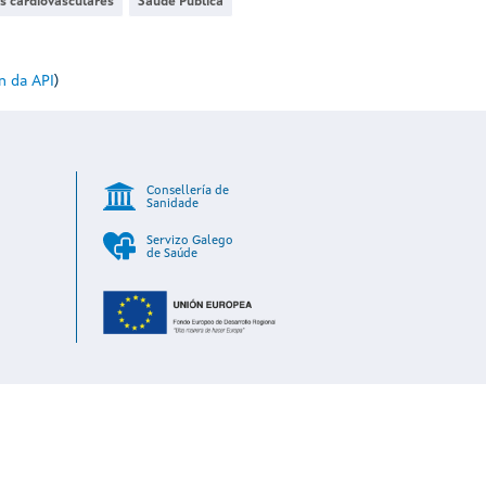
s cardiovasculares
Saúde Pública
 da API
)
Consellería de
Sanidade
Servizo Galego
de Saúde
ies