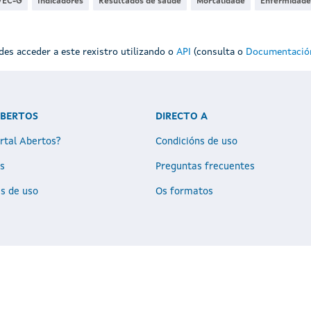
VEC-G
Indicadores
Resultados de saúde
Mortalidade
Enfermidade
es acceder a este rexistro utilizando o
API
(consulta o
Documentación
ABERTOS
DIRECTO A
rtal Abertos?
Condicións de uso
s
Preguntas frecuentes
as de uso
Os formatos
Xunta de Galicia. Información mantida e publicada na intranet pola Xunta de Galicia
Atención á cidadanía
Accesibilidade
Aviso legal
Mapa do portal
Política de cook