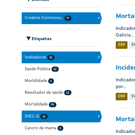
Mortal
Creative Commons...
x
11
Indicado
Galicia...
Etiquetas
CSV
S
Indicadores
x
12
Incide
Saúde Pública
12
Indicado
Morbilidade
2
por...
Resultados de saúde
12
CSV
S
Mortalidade
10
SVEC-G
x
12
Mortal
Cancro de mama
2
Indicado