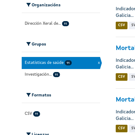
Organizacións
Indicado
Galicia...
Dirección Xeral de...
11
CSV
S
Grupos
Mortal
Indicado
Estatísticas de saúde
x
11
Galicia...
Investigación...
11
CSV
S
Formatos
Mortal
Indicado
CSV
11
Galicia...
CSV
S
Licenzas