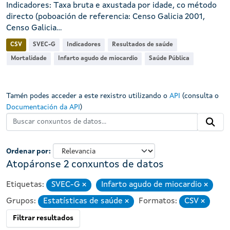
Indicadores: Taxa bruta e axustada por idade, co método
directo (poboación de referencia: Censo Galicia 2001,
Censo Galicia...
CSV
SVEC-G
Indicadores
Resultados de saúde
Mortalidade
Infarto agudo de miocardio
Saúde Pública
Tamén podes acceder a este rexistro utilizando o
API
(consulta o
Documentación da API
)
Ordenar por
Atopáronse 2 conxuntos de datos
Etiquetas:
SVEC-G
Infarto agudo de miocardio
Eliminar
Eliminar
Grupos:
Estatísticas de saúde
Formatos:
CSV
Eliminar
Eliminar
Filtrar resultados