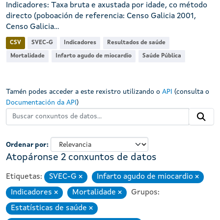
Indicadores: Taxa bruta e axustada por idade, co método
directo (poboación de referencia: Censo Galicia 2001,
Censo Galicia...
CSV
SVEC-G
Indicadores
Resultados de saúde
Mortalidade
Infarto agudo de miocardio
Saúde Pública
Tamén podes acceder a este rexistro utilizando o
API
(consulta o
Documentación da API
)
Ordenar por
Atopáronse 2 conxuntos de datos
Etiquetas:
SVEC-G
Infarto agudo de miocardio
Eliminar
Eliminar
Indicadores
Mortalidade
Grupos:
Eliminar
Eliminar
Estatísticas de saúde
Eliminar