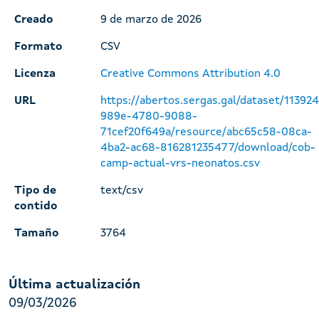
Creado
9 de marzo de 2026
Formato
CSV
Licenza
Creative Commons Attribution 4.0
URL
https://abertos.sergas.gal/dataset/11392
989e-4780-9088-
71cef20f649a/resource/abc65c58-08ca-
4ba2-ac68-816281235477/download/cob-
camp-actual-vrs-neonatos.csv
Tipo de
text/csv
contido
Tamaño
3764
Última actualización
09/03/2026