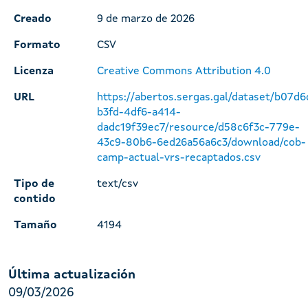
Creado
9 de marzo de 2026
Formato
CSV
Licenza
Creative Commons Attribution 4.0
URL
https://abertos.sergas.gal/dataset/b07d6
b3fd-4df6-a414-
dadc19f39ec7/resource/d58c6f3c-779e-
43c9-80b6-6ed26a56a6c3/download/cob-
camp-actual-vrs-recaptados.csv
Tipo de
text/csv
contido
Tamaño
4194
Última actualización
09/03/2026