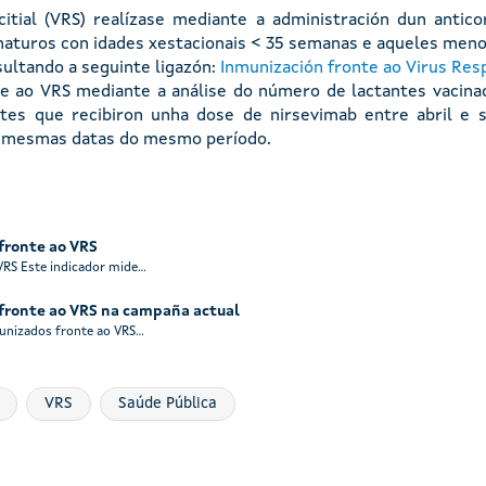
citial (VRS) realízase mediante a administración dun anti
aturos con idades xestacionais < 35 semanas e aqueles meno
sultando a seguinte ligazón:
Inmunización fronte ao Virus Respi
nte ao VRS mediante a análise do número de lactantes vacin
ntes que recibiron unha dose de nirsevimab entre abril e
as mesmas datas do mesmo período.
fronte ao VRS
S Este indicador mide...
fronte ao VRS na campaña actual
izados fronte ao VRS...
VRS
Saúde Pública