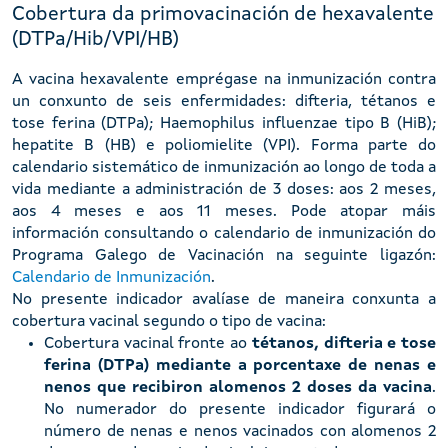
Cobertura da primovacinación de hexavalente
(DTPa/Hib/VPI/HB)
A vacina hexavalente emprégase na inmunización contra
un conxunto de seis enfermidades: difteria, tétanos e
tose ferina (DTPa); Haemophilus influenzae tipo B (HiB);
hepatite B (HB) e poliomielite (VPI). Forma parte do
calendario sistemático de inmunización ao longo de toda a
vida mediante a administración de 3 doses: aos 2 meses,
aos 4 meses e aos 11 meses. Pode atopar máis
información consultando o calendario de inmunización do
Programa Galego de Vacinación na seguinte ligazón:
Calendario de Inmunización
.
No presente indicador avalíase de maneira conxunta a
cobertura vacinal segundo o tipo de vacina:
Cobertura vacinal fronte ao
tétanos, difteria e tose
ferina (DTPa) mediante a porcentaxe de nenas e
nenos que recibiron alomenos 2 doses da vacina
.
No numerador do presente indicador figurará o
número de nenas e nenos vacinados con alomenos 2