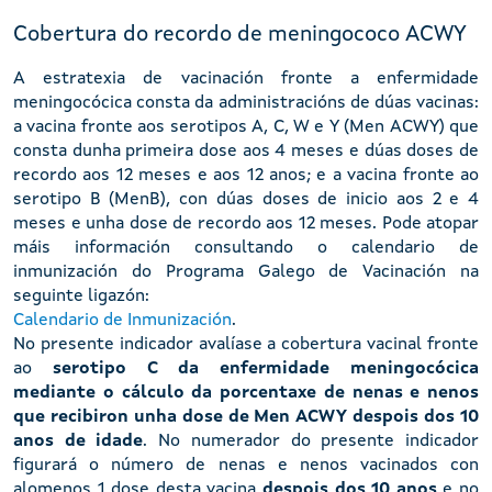
Cobertura do recordo de meningococo ACWY
A estratexia de vacinación fronte a enfermidade
meningocócica consta da administracións de dúas vacinas:
a vacina fronte aos serotipos A, C, W e Y (Men ACWY) que
consta dunha primeira dose aos 4 meses e dúas doses de
recordo aos 12 meses e aos 12 anos; e a vacina fronte ao
serotipo B (MenB), con dúas doses de inicio aos 2 e 4
meses e unha dose de recordo aos 12 meses. Pode atopar
máis información consultando o calendario de
inmunización do Programa Galego de Vacinación na
seguinte ligazón:
Calendario de Inmunización
.
No presente indicador avalíase a cobertura vacinal fronte
ao
serotipo C da enfermidade meningocócica
mediante o cálculo da porcentaxe de nenas e nenos
que recibiron unha dose de Men ACWY despois dos 10
anos de idade
. No numerador do presente indicador
figurará o número de nenas e nenos vacinados con
alomenos 1 dose desta vacina
despois dos 10 anos
e no