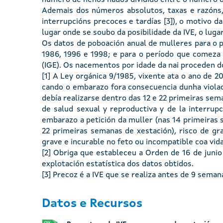
Ademais dos números absolutos, taxas e razóns,
interrupcións precoces e tardías [3]), o motivo d
lugar onde se soubo da posibilidade da IVE, o lug
Os datos de poboación anual de mulleres para o p
1986, 1996 e 1998; e para o período que comeza
(IGE). Os nacementos por idade da nai proceden d
[1] A Ley orgánica 9/1985, vixente ata o ano de 2
cando o embarazo fora consecuencia dunha violaci
debía realizarse dentro das 12 e 22 primeiras sem
de salud sexual y reproductiva y de la interru
embarazo a petición da muller (nas 14 primeiras 
22 primeiras semanas de xestación), risco de g
grave e incurable no feto ou incompatible coa vida
[2] Obriga que estableceu a Orden de 16 de junio
explotación estatística dos datos obtidos.
[3] Precoz é a IVE que se realiza antes de 9 seman
Datos e Recursos