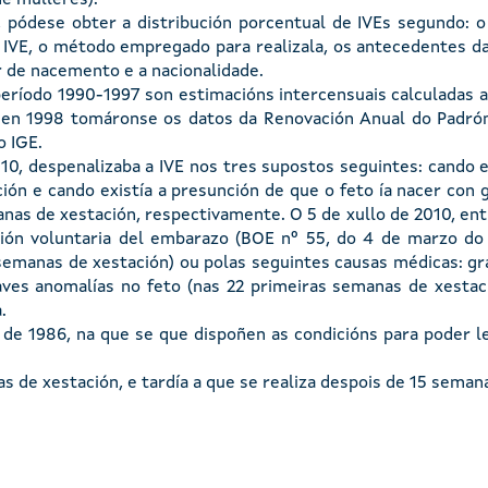
 pódese obter a distribución porcentual de IVEs segundo: 
a IVE, o método empregado para realizala, os antecedentes da
ar de nacemento e a nacionalidade.
eríodo 1990-1997 son estimacións intercensuais calculadas a
 en 1998 tomáronse os datos da Renovación Anual do Padrón,
o IGE.
010, despenalizaba a IVE nos tres supostos seguintes: cando 
ón e cando existía a presunción de que o feto ía nacer con 
anas de xestación, respectivamente. O 5 de xullo de 2010, ent
pción voluntaria del embarazo (BOE nº 55, do 4 de marzo do
semanas de xestación) ou polas seguintes causas médicas: gr
raves anomalías no feto (nas 22 primeiras semanas de xesta
.
 de 1986, na que se que dispoñen as condicións para poder l
as de xestación, e tardía a que se realiza despois de 15 seman