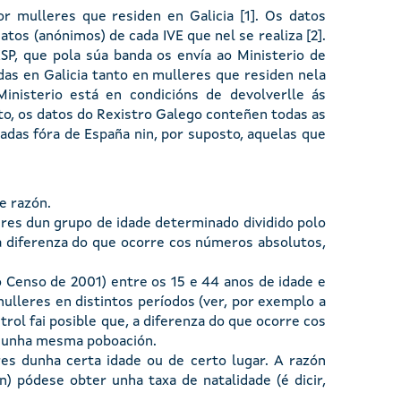
r mulleres que residen en Galicia [1]. Os datos
atos (anónimos) de cada IVE que nel se realiza [2].
SP, que pola súa banda os envía ao Ministerio de
zadas en Galicia tanto en mulleres que residen nela
isterio está en condicións de devolverlle ás
to, os datos do Rexistro Galego conteñen todas as
zadas fóra de España nin, por suposto, aquelas que
e razón.
leres dun grupo de idade determinado dividido polo
a diferenza do que ocorre cos números absolutos,
o Censo de 2001) entre os 15 e 44 anos de idade e
ulleres en distintos períodos (ver, por exemplo a
rol fai posible que, a diferenza do que ocorre cos
 nunha mesma poboación.
es dunha certa idade ou de certo lugar. A razón
ón) pódese obter unha taxa de natalidade (é dicir,