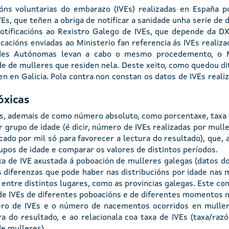
ns voluntarias do embarazo (IVEs) realizadas en España po
s, que teñen a obriga de notificar a sanidade unha serie de d
notificacións ao Rexistro Galego de IVEs, que depende da DX
ficacións enviadas ao Ministerio fan referencia ás IVEs reali
es Autónomas levan a cabo o mesmo procedemento, o Min
e de mulleres que residen nela. Deste xeito, como quedou di
n en Galicia. Pola contra non constan os datos de IVEs reali
óxicas
Es, ademais de como número absoluto, como porcentaxe, taxa 
r grupo de idade (é dicir, número de IVEs realizadas por mul
do por mil só para favorecer a lectura do resultado), que, 
upos de idade e comparar os valores de distintos períodos.
xa de IVE axustada á poboación de mulleres galegas (datos d
s diferenzas que pode haber nas distribucións por idade nas m
ntre distintos lugares, como as provincias galegas. Este cont
 de IVEs de diferentes poboacións e de diferentes momentos
ero de IVEs e o número de nacementos ocorridos en muller
ra do resultado, e ao relacionala coa taxa de IVEs (taxa/raz
e mulleres).