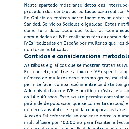
Neste apartado móstranse datos das interrupció
proceden dos centros acreditados para realizar IVE
En Galicia os centros acreditados envían estas 
Sanidad, Servicios Sociales e Igualdad. Estas noti
como fóra dela. Dado que todas as Comunidad
comunidades as IVEs realizadas fóra da comunidad
IVEs realizadas en España por mulleres que reside
non foran notificadas.
Contidos e consideracións metodol
As táboas e gráficos que se mostran tratan as IV
En concreto, móstrase a taxa de IVE específica po
número de mulleres dese mesmo grupo, multiplica
permite facer comparacións entre os distintos gr
Ademais da taxa de IVE específica, móstrase a ta
os 14 e 49 anos. Este axuste permite controlar a
pirámide de poboación que se comenta despois) e e
números absolutos, se poidan comparar as taxas
A razón fai referencia ao cociente entre o núm
multiplícase por 10.000 só para facilitar a lectu
número de nenos nados dividido entre o número d