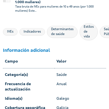
1.000 mulleres)
Taxa bruta de IVEs para mulleres de 10 a 49 anos (por 1.000
mulleres) Este...
Estilos
Determinantes
Sa
IVEs
Indicadores
de
de saúde
Púb
vida
Información adicional
Campo
Valor
Categoría(s)
Saúde
Frecuencia de
Anual
actualización
Idioma(s)
Galego
Cobertura xeográfica
Galicia