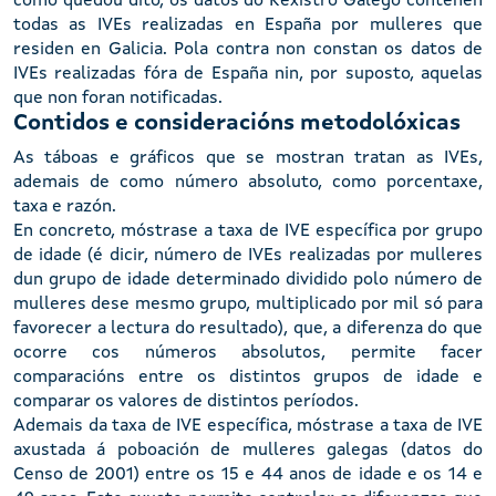
como quedou dito, os datos do Rexistro Galego conteñen
todas as IVEs realizadas en España por mulleres que
residen en Galicia. Pola contra non constan os datos de
IVEs realizadas fóra de España nin, por suposto, aquelas
que non foran notificadas.
Contidos e consideracións metodolóxicas
As táboas e gráficos que se mostran tratan as IVEs,
ademais de como número absoluto, como porcentaxe,
taxa e razón.
En concreto, móstrase a taxa de IVE específica por grupo
de idade (é dicir, número de IVEs realizadas por mulleres
dun grupo de idade determinado dividido polo número de
mulleres dese mesmo grupo, multiplicado por mil só para
favorecer a lectura do resultado), que, a diferenza do que
ocorre cos números absolutos, permite facer
comparacións entre os distintos grupos de idade e
comparar os valores de distintos períodos.
Ademais da taxa de IVE específica, móstrase a taxa de IVE
axustada á poboación de mulleres galegas (datos do
Censo de 2001) entre os 15 e 44 anos de idade e os 14 e