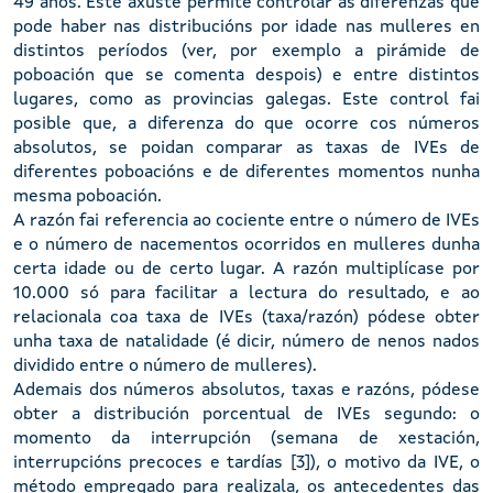
49 anos. Este axuste permite controlar as diferenzas que
pode haber nas distribucións por idade nas mulleres en
distintos períodos (ver, por exemplo a pirámide de
poboación que se comenta despois) e entre distintos
lugares, como as provincias galegas. Este control fai
posible que, a diferenza do que ocorre cos números
absolutos, se poidan comparar as taxas de IVEs de
diferentes poboacións e de diferentes momentos nunha
mesma poboación.
A razón fai referencia ao cociente entre o número de IVEs
e o número de nacementos ocorridos en mulleres dunha
certa idade ou de certo lugar. A razón multiplícase por
10.000 só para facilitar a lectura do resultado, e ao
relacionala coa taxa de IVEs (taxa/razón) pódese obter
unha taxa de natalidade (é dicir, número de nenos nados
dividido entre o número de mulleres).
Ademais dos números absolutos, taxas e razóns, pódese
obter a distribución porcentual de IVEs segundo: o
momento da interrupción (semana de xestación,
interrupcións precoces e tardías [3]), o motivo da IVE, o
método empregado para realizala, os antecedentes das