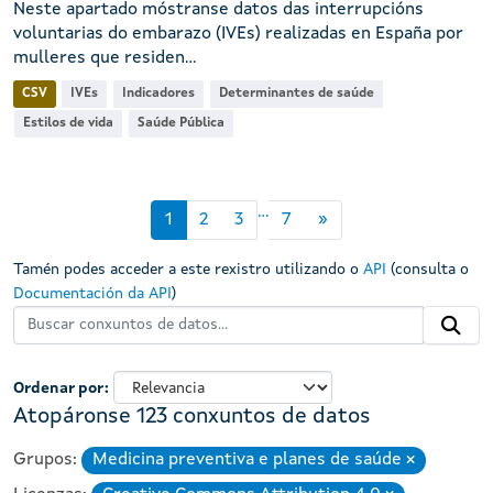
Neste apartado móstranse datos das interrupcións
voluntarias do embarazo (IVEs) realizadas en España por
mulleres que residen...
CSV
IVEs
Indicadores
Determinantes de saúde
Estilos de vida
Saúde Pública
...
1
2
3
7
»
Tamén podes acceder a este rexistro utilizando o
API
(consulta o
Documentación da API
)
Ordenar por
Atopáronse 123 conxuntos de datos
Grupos:
Medicina preventiva e planes de saúde
Eliminar